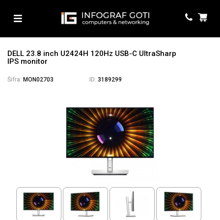
DELL 23.8 inch U2424H 120Hz USB-C UltraSharp
IPS monitor
Šifra:
MON02703
ID:
3189299