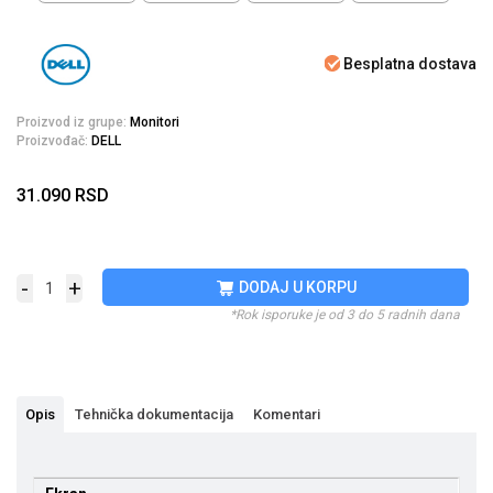
Besplatna dostava
Proizvod iz grupe:
Monitori
Proizvođač:
DELL
31.090
RSD
-
+
DODAJ U KORPU
*Rok isporuke je od 3 do 5 radnih dana
Opis
Tehnička dokumentacija
Komentari