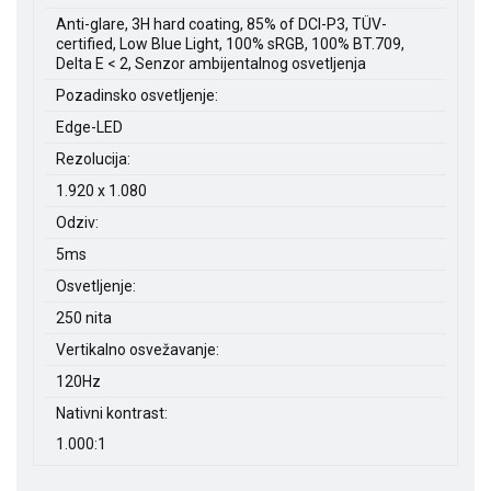
Anti-glare, 3H hard coating, 85% of DCI-P3, TÜV-
certified, Low Blue Light, 100% sRGB, 100% BT.709,
Delta E < 2, Senzor ambijentalnog osvetljenja
Pozadinsko osvetljenje:
Edge-LED
Rezolucija:
1.920 x 1.080
Odziv:
5ms
Osvetljenje:
250 nita
Vertikalno osvežavanje:
120Hz
Nativni kontrast:
1.000:1