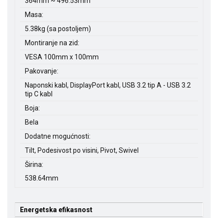
364mm ~ 496.53mm
Masa:
5.38kg (sa postoljem)
Montiranje na zid:
VESA 100mm x 100mm
Pakovanje:
Naponski kabl, DisplayPort kabl, USB 3.2 tip A - USB 3.2
tip C kabl
Boja:
Bela
Dodatne mogućnosti:
Tilt, Podesivost po visini, Pivot, Swivel
Širina:
538.64mm
Energetska efikasnost