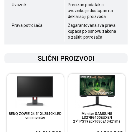
Uvoznik
Precizan podatak o
uvozniku je dostupan na
deklaraciji proizvoda
Prava potrošača
Zagarantovana sva prava
kupaca po osnovu zakona
o zaštiti potrošača
SLIČNI PROIZVODI
BENQ ZOWIE 24.5" XL2540K LED
Monitor SAMSUNG
g
crni monitor
LS27BG400EUXEN
27"IPS1920x1080240Hz1ms
GtGHDMIx2,DP...