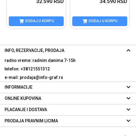
D
32.590
RSD
34.590
RSD
DODAJ U KORPU
DODAJ U KORPU
INFO, REZERVACIJE, PRODAJA
radno vreme: radnim danima
7-15h
telefon: +38121551312
e-mail: prodaja@info-graf.rs
INFORMACIJE
ONLINE KUPOVINA
PLAĆANJE I DOSTAVA
PRODAJA PRAVNIM LICIMA