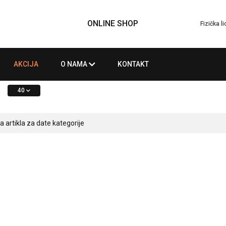
ONLINE SHOP
Fizička l
AKCIJA
O NAMA
KONTAKT
40
artikla za date kategorije