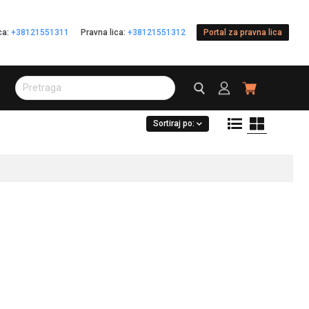
ica:
+38121551311
Pravna lica:
+38121551312
Portal za pravna lica
Sortiraj po: