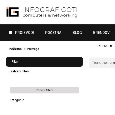
PROIZVODI
POČETNA
BLOG
BRENDOVI
UKUPNO:
0
Početna
Pretraga
Filteri
Trenutno nema 
Izabrani filteri:
Poništi filtere
Kategorije