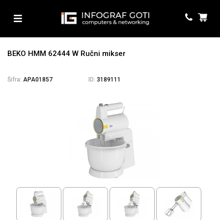
BEKO HMM 62444 W Ručni mikser
Šifra:
APA01857
ID:
3189111