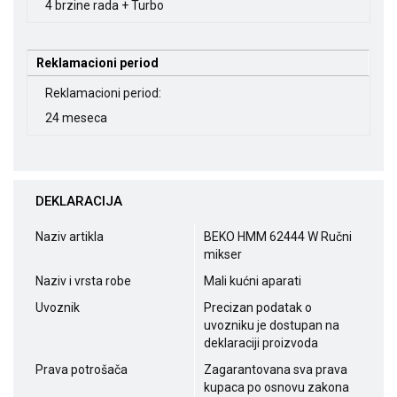
4 brzine rada + Turbo
Reklamacioni period
Reklamacioni period:
24 meseca
DEKLARACIJA
Naziv artikla
BEKO HMM 62444 W Ručni
mikser
Naziv i vrsta robe
Mali kućni aparati
Uvoznik
Precizan podatak o
uvozniku je dostupan na
deklaraciji proizvoda
Prava potrošača
Zagarantovana sva prava
kupaca po osnovu zakona