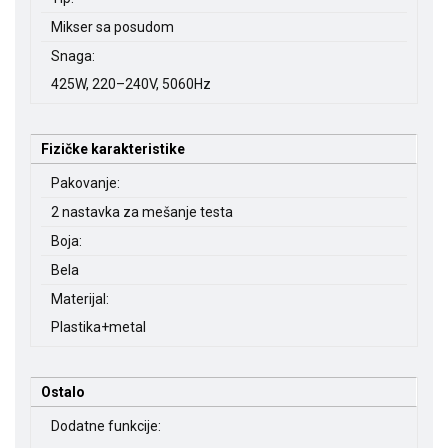
Mikser sa posudom
Snaga:
425W, 220–240V, 5060Hz
Fizičke karakteristike
Pakovanje:
2 nastavka za mešanje testa
Boja:
Bela
Materijal:
Plastika+metal
Ostalo
Dodatne funkcije: