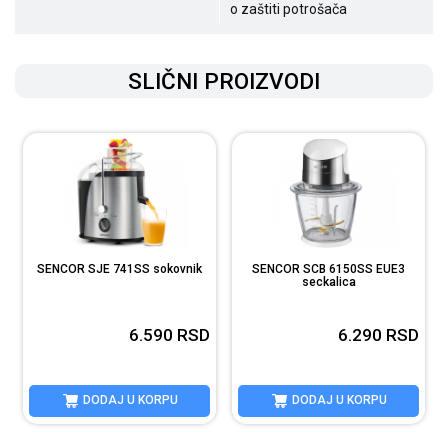
o zaštiti potrošača
SLIČNI PROIZVODI
SENCOR SJE 741SS sokovnik
SENCOR SCB 6150SS EUE3
seckalica
6.590
RSD
6.290
RSD
DODAJ U KORPU
DODAJ U KORPU