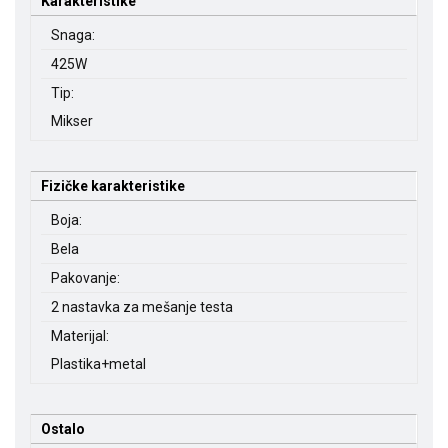
Karakteristike
Snaga:
425W
Tip:
Mikser
Fizičke karakteristike
Boja:
Bela
Pakovanje:
2 nastavka za mešanje testa
Materijal:
Plastika+metal
Ostalo