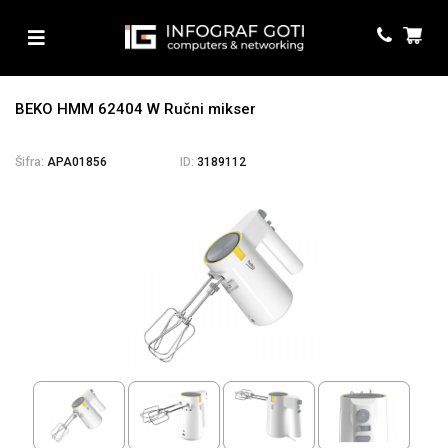
BEKO HMM 62404 W Ručni mikser
Šifra:
APA01856
ID:
3189112