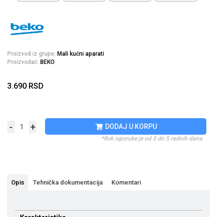
Proizvod iz grupe:
Mali kućni aparati
Proizvođač:
BEKO
3.690
RSD
-
+
DODAJ U KORPU
*Rok isporuke je od 3 do 5 radnih dana
Opis
Tehnička dokumentacija
Komentari