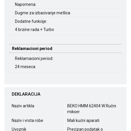
Napomena:
Dugme za izbacivanje metlica
Dodatne funkcije:
4 brzine rada + Turbo
Reklamacioni period
Reklamacioni period:
24 meseca
DEKLARACIJA
Naziv artikla
BEKO HMM 62404 W Ručni
mikser
Naziv i vrsta robe
Mali kućni aparati
Uvoznik
Precizan podatak o