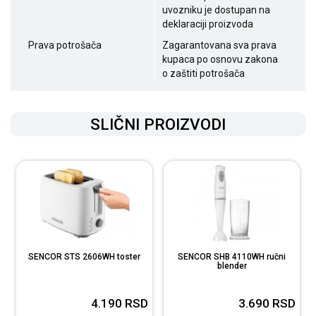
uvozniku je dostupan na
deklaraciji proizvoda
Prava potrošača
Zagarantovana sva prava
kupaca po osnovu zakona
o zaštiti potrošača
SLIČNI PROIZVODI
SENCOR STS 2606WH toster
SENCOR SHB 4110WH ručni
blender
4.190
RSD
3.690
RSD