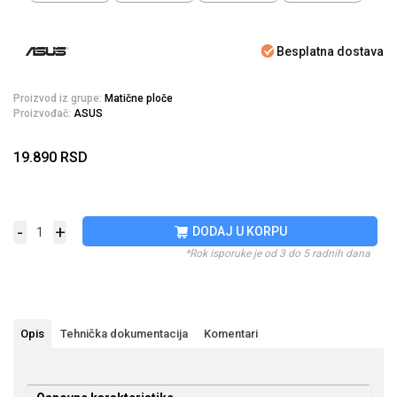
Besplatna dostava
Proizvod iz grupe:
Matične ploče
Proizvođač:
ASUS
19.890
RSD
-
+
DODAJ U KORPU
*Rok isporuke je od 3 do 5 radnih dana
Opis
Tehnička dokumentacija
Komentari