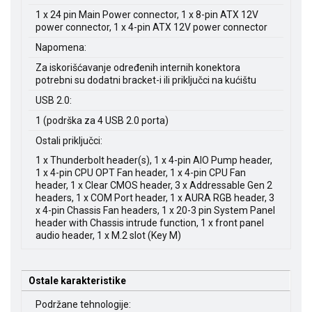
1 x 24 pin Main Power connector, 1 x 8-pin ATX 12V
power connector, 1 x 4-pin ATX 12V power connector
Napomena:
Za iskorišćavanje određenih internih konektora
potrebni su dodatni bracket-i ili priključci na kućištu
USB 2.0:
1 (podrška za 4 USB 2.0 porta)
Ostali priključci:
1 x Thunderbolt header(s), 1 x 4-pin AIO Pump header,
1 x 4-pin CPU OPT Fan header, 1 x 4-pin CPU Fan
header, 1 x Clear CMOS header, 3 x Addressable Gen 2
headers, 1 x COM Port header, 1 x AURA RGB header, 3
x 4-pin Chassis Fan headers, 1 x 20-3 pin System Panel
header with Chassis intrude function, 1 x front panel
audio header, 1 x M.2 slot (Key M)
Ostale karakteristike
Podržane tehnologije: