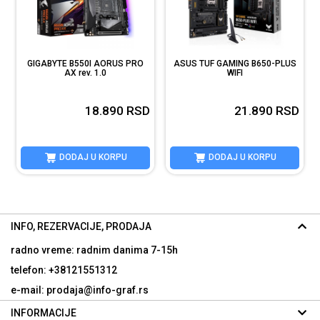
GIGABYTE B550I AORUS PRO
ASUS TUF GAMING B650-PLUS
AX rev. 1.0
WIFI
D
18.890
RSD
21.890
RSD
DODAJ U KORPU
DODAJ U KORPU
INFO, REZERVACIJE, PRODAJA
radno vreme: radnim danima
7-15h
telefon: +38121551312
e-mail: prodaja@info-graf.rs
INFORMACIJE