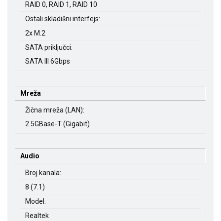
RAID 0, RAID 1, RAID 10
Ostali skladišni interfejs:
2x M.2
SATA priključci:
SATA III 6Gbps
Mreža
Žična mreža (LAN):
2.5GBase-T (Gigabit)
Audio
Broj kanala:
8 (7.1)
Model:
Realtek