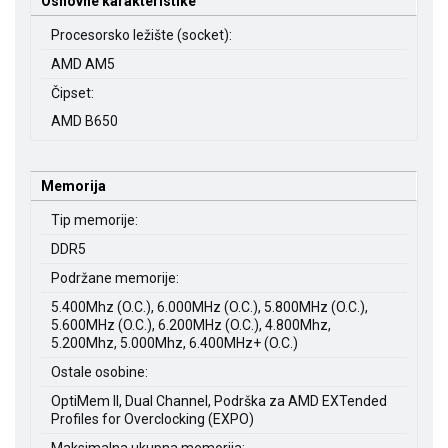
Osnovne karakteristike
Procesorsko ležište (socket):
AMD AM5
Čipset:
AMD B650
Memorija
Tip memorije:
DDR5
Podržane memorije:
5.400Mhz (O.C.), 6.000MHz (O.C.), 5.800MHz (O.C.),
5.600MHz (O.C.), 6.200MHz (O.C.), 4.800Mhz,
5.200Mhz, 5.000Mhz, 6.400MHz+ (O.C.)
Ostale osobine:
OptiMem II, Dual Channel, Podrška za AMD EXTended
Profiles for Overclocking (EXPO)