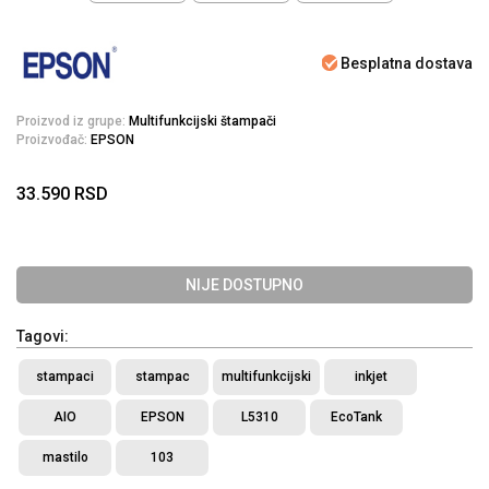
Besplatna dostava
Proizvod iz grupe:
Multifunkcijski štampači
Proizvođač:
EPSON
33.590
RSD
NIJE DOSTUPNO
Tagovi:
stampaci
stampac
multifunkcijski
inkjet
AIO
EPSON
L5310
EcoTank
mastilo
103