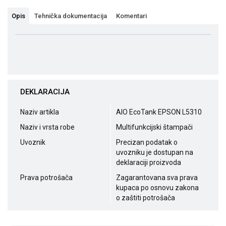
Opis
Tehnička dokumentacija
Komentari
DEKLARACIJA
Naziv artikla
AIO EcoTank EPSON L5310
Naziv i vrsta robe
Multifunkcijski štampači
Uvoznik
Precizan podatak o
uvozniku je dostupan na
deklaraciji proizvoda
Prava potrošača
Zagarantovana sva prava
kupaca po osnovu zakona
o zaštiti potrošača