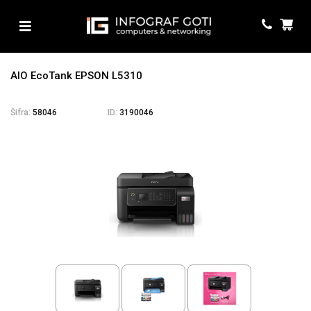
AIO EcoTank EPSON L5310
Šifra:
58046
ID:
3190046