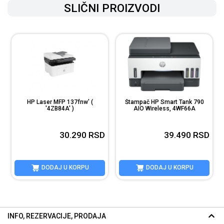
SLIČNI PROIZVODI
HP Laser MFP 137fnw' (
Štampač HP Smart Tank 790
'4ZB84A' )
AIO Wireless, 4WF66A
D
30.290
RSD
39.490
RSD
DODAJ U KORPU
DODAJ U KORPU
INFO, REZERVACIJE, PRODAJA