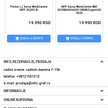
Printer LJ Xerox WorkCentre
MFP Xerox WorkCentre Wifi
MFP 3025V BI
3025BI600x600128MB21ppmUSBWiFi
3020
D
19.390
RSD
19.990
RSD
DODAJ U KORPU
DODAJ U KORPU
INFO, REZERVACIJE, PRODAJA
radno vreme: radnim danima
7-15h
telefon: +38121551312
e-mail: prodaja@info-graf.rs
INFORMACIJE
ONLINE KUPOVINA