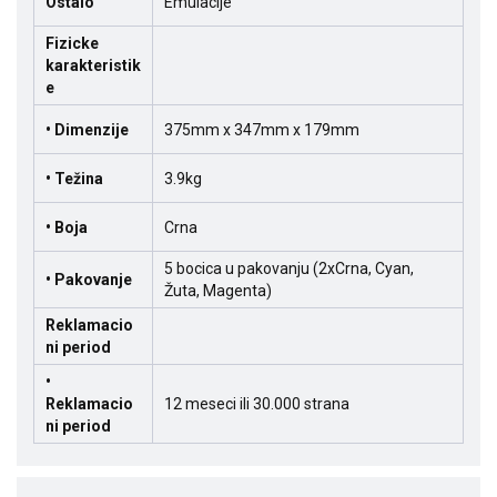
Ostalo
Emulacije
Fizicke
karakteristik
e
• Dimenzije
375mm x 347mm x 179mm
• Težina
3.9kg
• Boja
Crna
5 bocica u pakovanju (2xCrna, Cyan,
• Pakovanje
Žuta, Magenta)
Reklamacio
ni period
•
Reklamacio
12 meseci ili 30.000 strana
ni period