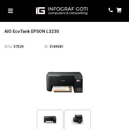
AIO EcoTank EPSON L3230
Šifra:
57529
ID:
3189581