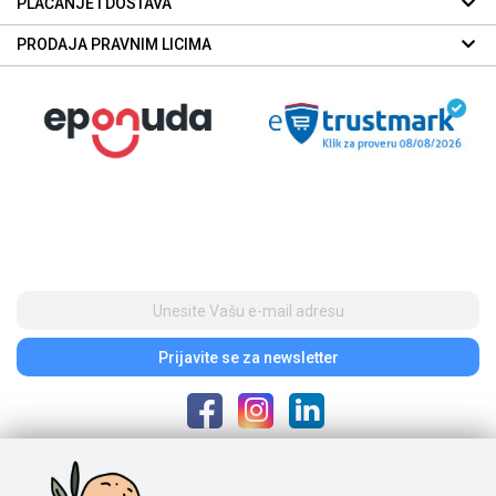
PLAĆANJE I DOSTAVA
PRODAJA PRAVNIM LICIMA
Prijavite se
za newsletter
Poštovani posetioci, cene na našem sajtu iskazane su u dinarima. Porez je