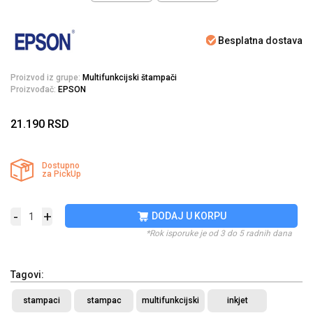
Besplatna dostava
Proizvod iz grupe:
Multifunkcijski štampači
Proizvođač:
EPSON
21.190
RSD
Dostupno
za PickUp
-
+
DODAJ U KORPU
*Rok isporuke je od 3 do 5 radnih dana
Tagovi:
stampaci
stampac
multifunkcijski
inkjet