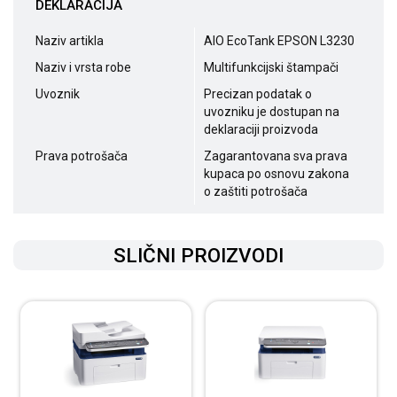
DEKLARACIJA
Naziv artikla
AIO EcoTank EPSON L3230
Naziv i vrsta robe
Multifunkcijski štampači
Uvoznik
Precizan podatak o
uvozniku je dostupan na
deklaraciji proizvoda
Prava potrošača
Zagarantovana sva prava
kupaca po osnovu zakona
o zaštiti potrošača
SLIČNI PROIZVODI