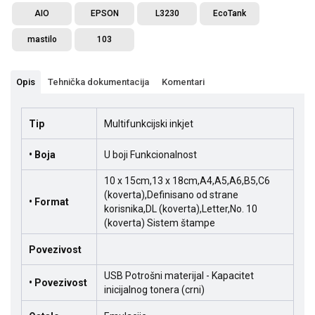
AIO
EPSON
L3230
EcoTank
mastilo
103
Opis
Tehnička dokumentacija
Komentari
Tip
Multifunkcijski inkjet
• Boja
U boji Funkcionalnost
10 x 15cm,13 x 18cm,A4,A5,A6,B5,C6
(koverta),Definisano od strane
• Format
korisnika,DL (koverta),Letter,No. 10
(koverta) Sistem štampe
Povezivost
USB Potrošni materijal - Kapacitet
• Povezivost
inicijalnog tonera (crni)